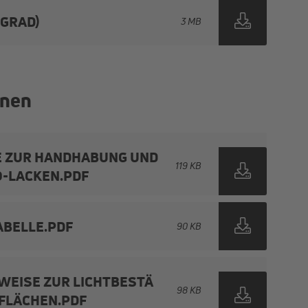
ZGRAD)
3 MB
onen
E ZUR HANDHABUNG UND
119 KB
-LACKEN.PDF
ABELLE.PDF
90 KB
NWEISE ZUR LICHTBESTÄ
98 KB
FLÄCHEN.PDF