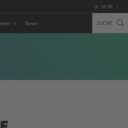
DE/DE
SUCHE
hmen
News
HE