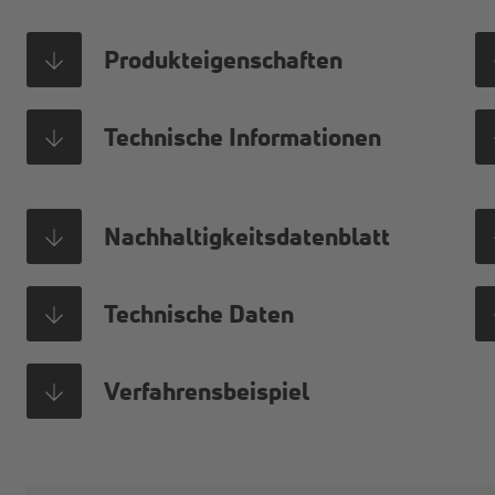
Pro­duk­t­ei­gen­schaf­ten
Tech­ni­sche In­for­ma­tio­nen
Nach­hal­tig­keits­da­ten­blatt
Tech­ni­sche Da­ten
Ver­fah­rens­bei­spiel