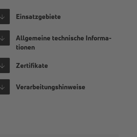
Ein­satz­ge­bie­te
All­ge­mei­ne tech­ni­sche In­for­ma­
tio­nen
Zer­ti­fi­ka­te
Ver­ar­bei­tungs­hin­wei­se