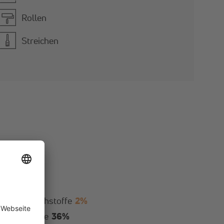
Rollen
Streichen
ser
62%
ralische Rohstoffe
2%
ile Rohstoffe
36%