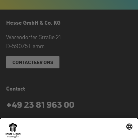
Hesse GmbH & Co. KG
Warendorfer Straße 21
D-
59075
Hamm
CONTACTEER ONS
Contact
+49 23 81 963 00
fax
+49 23 81 963 849
mail
info@hesse-lignal.de