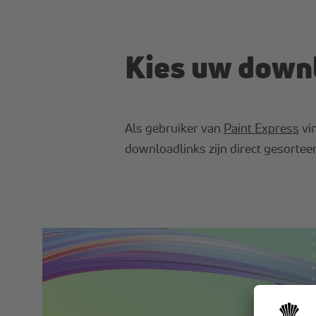
Kies uw down
Als gebruiker van
Paint Express
vin
downloadlinks zijn direct gesorte