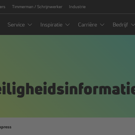
ers
Timmerman / Schrijnwerker
Industrie
Service
Inspiratie
Carrière
Bedrijf
eiligheidsinformat
xpress