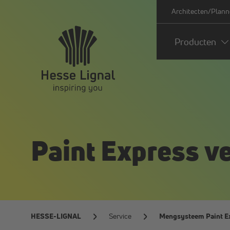
Architecten/Plann
Producten
Paint Express v
HESSE-LIGNAL
Service
Mengsysteem Paint E