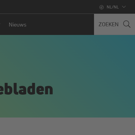
NL/NL
ZOEKEN
Nieuws
iebladen