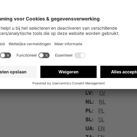
BE:
DE
FR
NL
CH:
DE
FR
IT
CS:
CS
DE:
DE
DK:
DE
EN
DA
EE:
ET
FR:
FR
GB:
EN
IT:
DE
IT
LT:
LT
LV:
LV
NL:
NL
PL:
PL
SL:
SL
UA:
EN
ZA:
EN