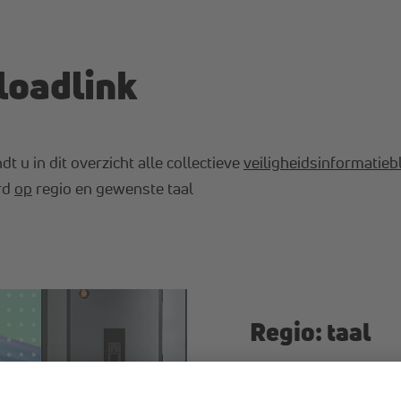
loadlink
dt u in dit overzicht alle collectieve
veiligheidsinformatieb
erd
op
regio en gewenste taal
Regio: taal
AT:
DE