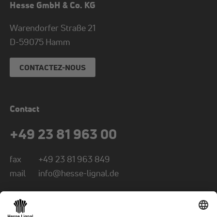
Hesse GmbH & Co. KG
Warendorfer Straße 21
D-
59075
Hamm
CONTACTEZ-NOUS
Contact
+49 23 81 963 00
fax
+49 23 81 963 849
mail
info@hesse-lignal.de
Newsletter