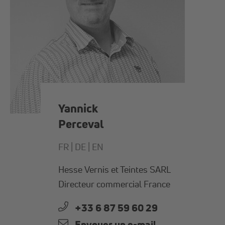
Yannick
Perceval
FR |
DE |
EN
Hesse Vernis et Teintes SARL
Directeur commercial France
+33 6 87 59 60 29
Envoyer un e-mail