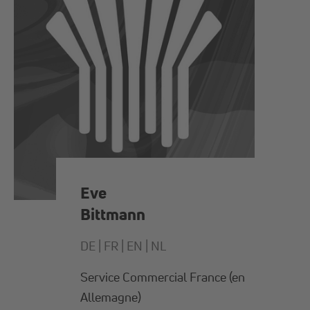
Eve
Bittmann
DE |
FR |
EN |
NL
Service Commercial France (en
Allemagne)