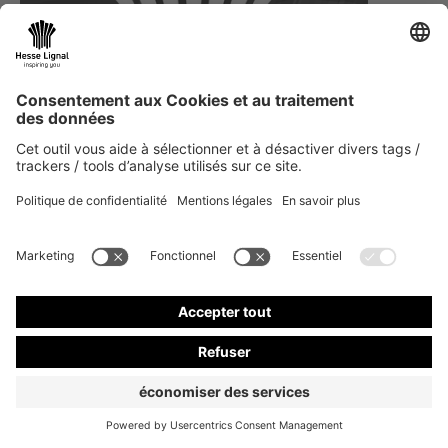
Frank
Schneider
DE |
EN
Ventes Central Europe Industry CEI
Area Sales Manager CEI
+49 173 2760616
Contact et plus
Envoyer un e-mail