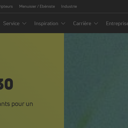
ripteurs
Menuisier / Ebéniste
Industrie
Service
Inspiration
Carrière
Entrepris
30
nts pour un