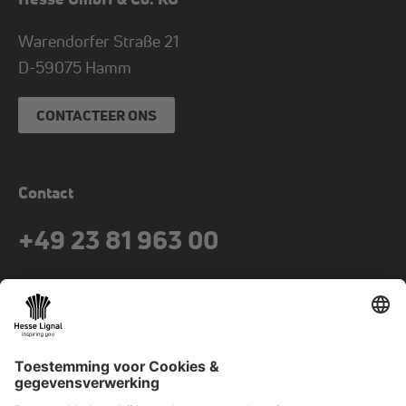
Warendorfer Straße 21
D-
59075
Hamm
CONTACTEER ONS
Contact
+49 23 81 963 00
fax
+49 23 81 963 849
mail
info@hesse-lignal.de
Nieuwsbrief