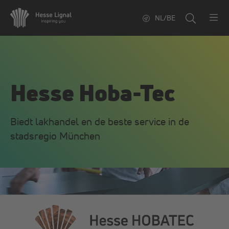
NL/BE
Hesse Hoba-Tec
Biedt lakhandel en de beste service in de
stadsregio München