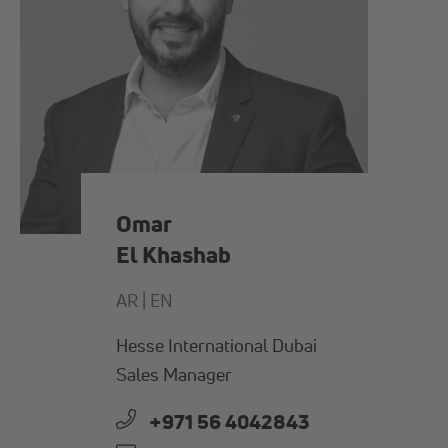
Omar
El Khashab
AR |
EN
Hesse International Dubai
Sales Manager
+971 56 4042843