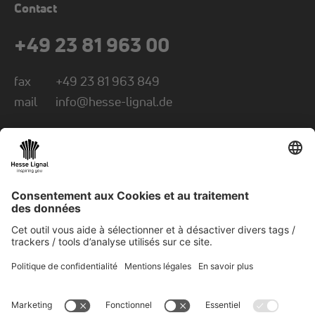
Contact
+49 23 81 963 00
fax
+49 23 81 963 849
mail
info@hesse-lignal.de
Newsletter
Informations mensuelles sur les produits
innovants
Choisissez votre domaine : artisanat ou
industrie
S'ABONNER À LA NEWSLETTER