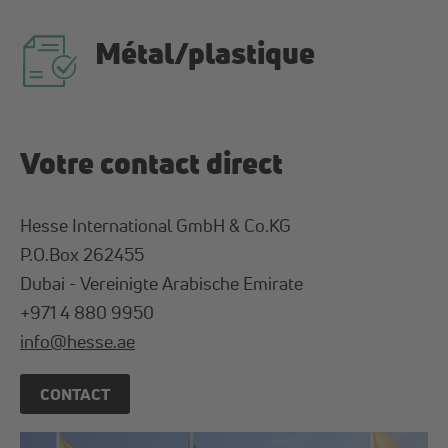
Métal/plastique
Votre contact direct
Hes­se In­ter­na­tio­nal GmbH & Co.KG
P.O.Box 262455
Dubai - Vereinigte Arabische Emirate
+971 4 880 9950
info
@
hesse
.
ae
CONTACT