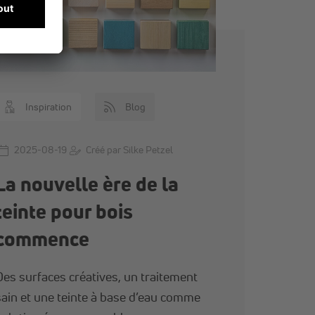
Inspiration
Blog
2025-08-19
Créé par Silke Petzel
La nouvelle ère de la
teinte pour bois
commence
Des surfaces créatives, un traitement
sain et une teinte à base d’eau comme