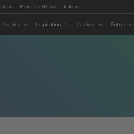
ripteurs
Menuisier / Ebéniste
Industrie
Service
Inspiration
Carrière
Entrepris