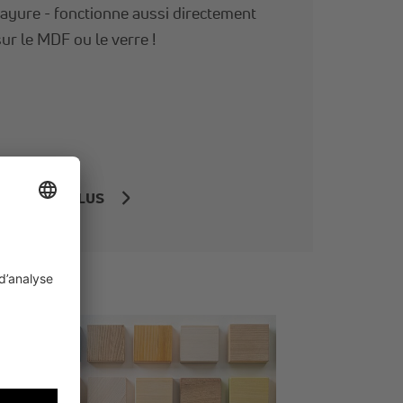
rayure - fonctionne aussi directement
sur le MDF ou le verre !
EN SAVOIR PLUS