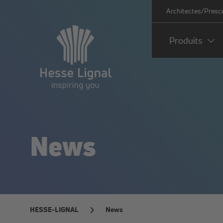
Architectes/Presc
Produits
News
HESSE-LIGNAL
News