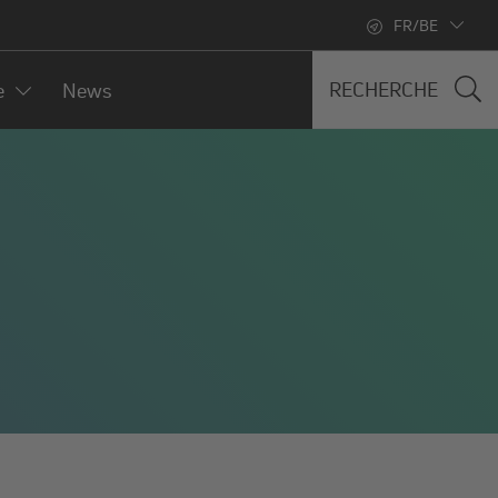
FR/BE
RECHERCHE
e
News