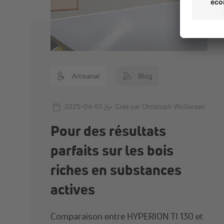
Artisanat
Blog
2025-04-01
Créé par Christoph Wollersen
Pour des résultats
parfaits sur les bois
riches en substances
actives
Comparaison entre HYPERION TI 130 et