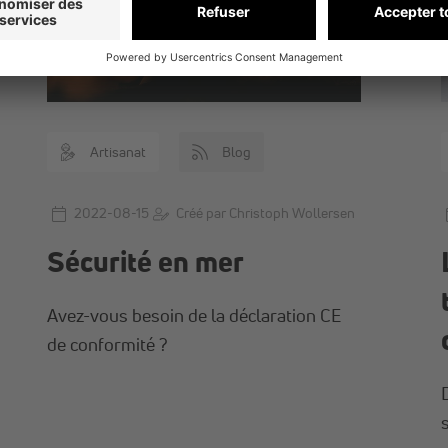
Artisanat
Blog
2022-08-15
Créé par Christoph Wollersen
Sécurité en mer
Avez-vous besoin de la déclaration CE
de conformité ?