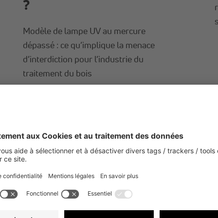
?
Modèle de lampe UV au mercure
dépassé : ce qu’implique la menace
d’interdiction pour l’industrie du
traitement du bois
EN SAVOIR PLUS
TOPNEWS