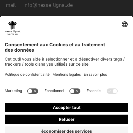
mail
info@hesse-lignal.de
Newsletter
Informations mensuelles sur les produits
innovants
Choisissez votre domaine : artisanat ou
industrie
S'ABONNER À LA NEWSLETTER
© 2026 Hesse GmbH & Co. KG
Newsletter
Contact
CG
Mentions Obligatoires
Protection des données
CoC