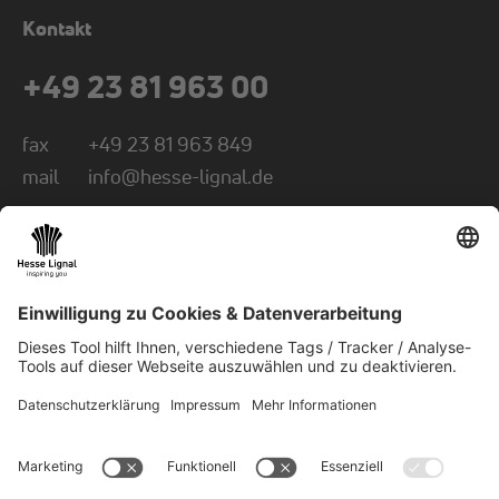
Kontakt
+49 23 81 963 00
fax
+49 23 81 963 849
mail
info@hesse-lignal.de
Newsletter
Monatliche News über innovative Produkte
Wählen Sie Ihr Themengebiet: Handwerk oder
Industrie
NEWSLETTER ABONNIEREN