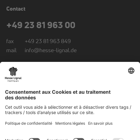
Contact
+49 23 81 963 00
fax
+49 23 81 963 849
mail
info@hesse-lignal.de
Newsletter
Informations mensuelles sur les produits
innovants
Choisissez votre domaine : artisanat ou
industrie
S'ABONNER À LA NEWSLETTER