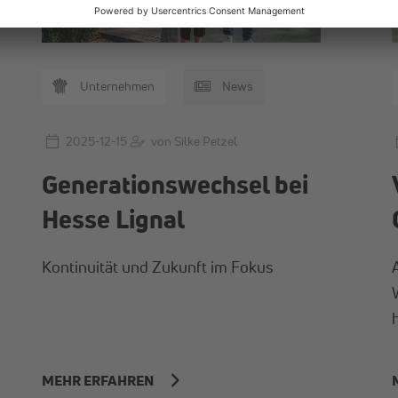
Unternehmen
News
2025-12-15
von Silke Petzel
Generationswechsel bei
Hesse Lignal
Kontinuität und Zukunft im Fokus
MEHR ERFAHREN