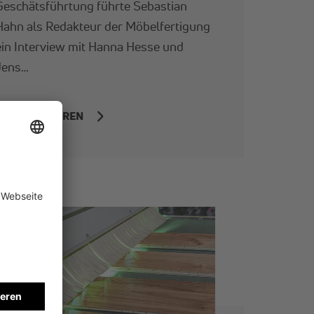
Geschätsführtung führte Sebastian
Hahn als Redakteur der Möbelfertigung
ein Interview mit Hanna Hesse und
Jens…
MEHR ERFAHREN
OP NEWS