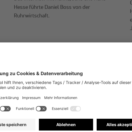
Hesse führte Daniel Boss von der
Ruhrwirtschaft.
MEHR ERFAHREN
TOP NEWS
T