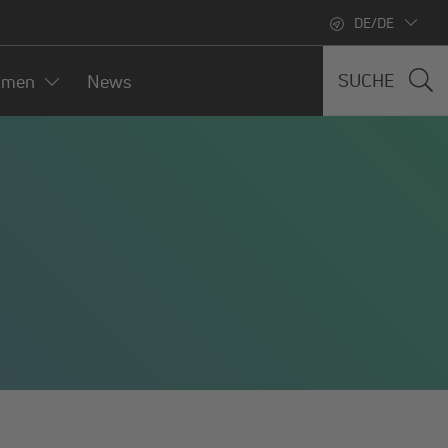
DE/DE
SUCHE
hmen
News