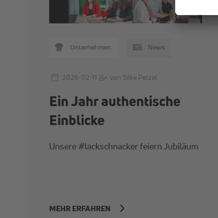
Unternehmen
News
2026-02-11
von Silke Petzel
Ein Jahr authentische
Einblicke
Unsere #lackschnacker feiern Jubiläum
MEHR ERFAHREN