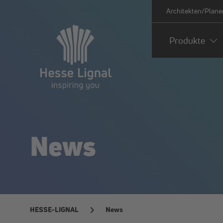
Architekten/Plane
Produkte
News
HESSE-LIGNAL
News