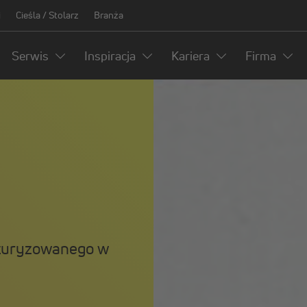
i
Cieśla / Stolarz
Branża
Serwis
Inspiracja
Kariera
Firma
ukturyzowanego w