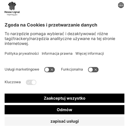
Newsletter
Comiesięczne wiadomości o innowacyjnych
produktach
Wybierz swój obszar tematyczny: rzemiosło lub
przemysł
ZAPISZ SIĘ DO NEWSLETTERA
© 2026 Hesse GmbH & Co. KG
Newsletter
Kontakt
Ogólne Warunki Handlowe
Impressum
Ochrona danych
CoC
Kontakt i więcej