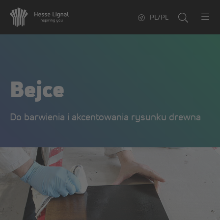
PL/PL
Bejce
Do barwienia i akcentowania rysunku drewna