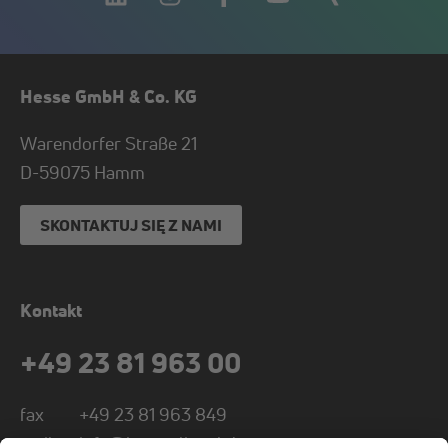
Hesse GmbH & Co. KG
Warendorfer Straße 21
D-
59075
Hamm
SKONTAKTUJ SIĘ Z NAMI
Kontakt
+49 23 81 963 00
fax
+49 23 81 963 849
mail
info@hesse-lignal.de