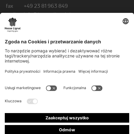
fax
+49 23 81 963 849
mail
info@hesse-lignal.de
Newsletter
Comiesięczne wiadomości o innowacyjnych
produktach
Wybierz swój obszar tematyczny: rzemiosło lub
przemysł
ZAPISZ SIĘ DO NEWSLETTERA
© 2026 Hesse GmbH & Co. KG
Newsletter
Kontakt
Ogólne Warunki Handlowe
Impressum
Ochrona danych
CoC