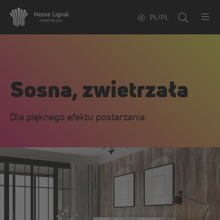
PL/PL
Sosna, zwietrzała
Dla pięknego efektu postarzania