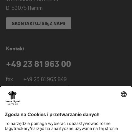
D-
59075
Hamm
SKONTAKTUJ SIĘ Z NAMI
Kontakt
+49 23 81 963 00
fax
+49 23 81 963 849
mail
info@hesse-lignal.de
Newsletter
Comiesięczne wiadomości o innowacyjnych