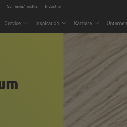
r
Schreiner/Tischler
Industrie
Service
Inspiration
Karriere
Unterne
zum