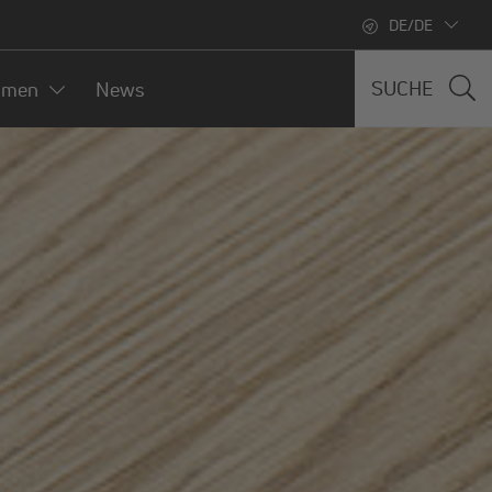
DE/DE
SUCHE
hmen
News