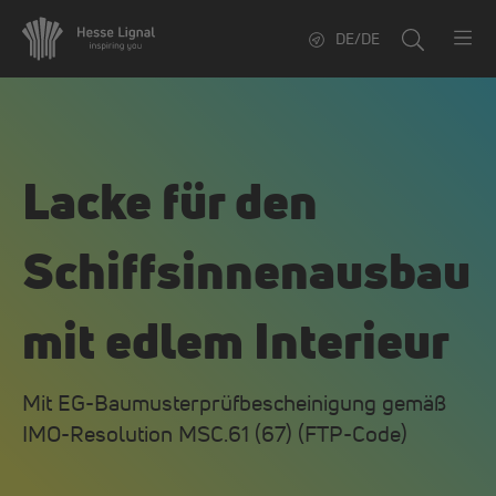
DE/DE
La­cke für den
Schiffsin­nen­aus­bau
mit ed­lem In­te­ri­eur
Mit EG-Baumusterprüfbescheinigung gemäß
IMO-Resolution MSC.61 (67) (FTP-Code)