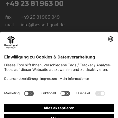
+49 23 81 963 00
fax
+49 23 81 963 849
mail
info@hesse-lignal.de
Newsletter
Monatliche News über innovative Produkte
Wählen Sie Ihr Themengebiet: Handwerk oder
Industrie
NEWSLETTER ABONNIEREN
© 2026 Hesse GmbH & Co. KG
Newsletter
Kontakt
AGB
AEB
Impressum