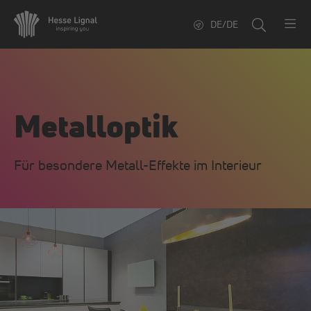
DE/DE
Metalloptik
Für besondere Metall-Effekte im Interieur