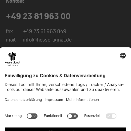
Kontakt
+49 23 81 963 00
fax
+49 23 81 963 849
mail
info@hesse-lignal.de
Newsletter
Monatliche News über innovative Produkte
Wählen Sie Ihr Themengebiet: Handwerk oder
Industrie
NEWSLETTER ABONNIEREN
© 2026 Hesse GmbH & Co. KG