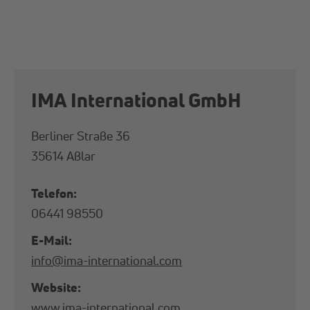
IMA In­ter­na­tio­nal GmbH
Berliner Straße 36
35614 Aßlar
Telefon:
06441 98550
E-Mail:
info
@
ima-international
.
com
Website:
www.ima-international.com