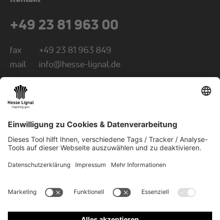
+49 23 81 963 00
fax
+49 23 81 963 849
mail
info@hesse-lignal.de
Newsletter
Monatliche News über innovative Produkte
Wählen Sie Ihr Themengebiet: Handwerk oder
Industrie
NEWSLETTER ABONNIEREN
© 2026 Hesse GmbH & Co. KG