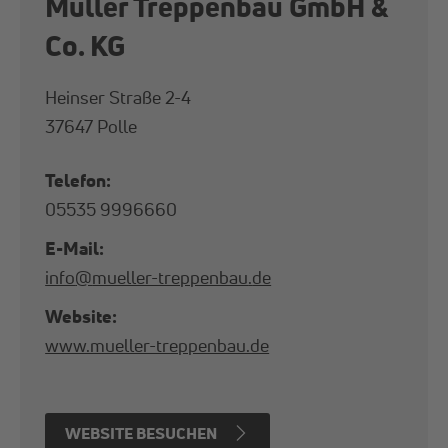
Mül­ler Trep­pen­bau GmbH &
Co. KG
Heinser Straße 2-4
37647 Polle
Telefon:
05535 9996660
E-Mail:
info
@
mueller-treppenbau
.
de
Website:
www.mueller-treppenbau.de
WEBSITE BESUCHEN