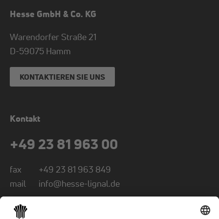
Hesse GmbH & Co. KG
Warendorfer Straße 21
D-
59075
Hamm
KONTAKTIEREN SIE UNS
Kontakt
+49 23 81 963 00
fax
+49 23 81 963 849
mail
info@hesse-lignal.de