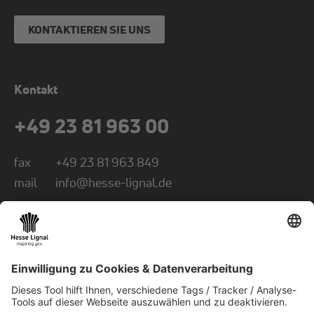
KONTAKTIEREN SIE UNS
Kontakt
+49 23 81 963 00
fax
+49 23 81 963 849
mail
info@hesse-lignal.de
Newsletter
Monatliche News über innovative Produkte
Wählen Sie Ihr Themengebiet: Handwerk oder
Industrie