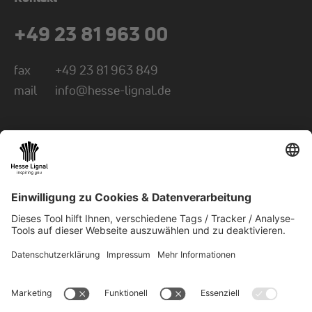
+49 23 81 963 00
fax
+49 23 81 963 849
mail
info@hesse-lignal.de
Newsletter
Monatliche News über innovative Produkte
Wählen Sie Ihr Themengebiet: Handwerk oder
Industrie
NEWSLETTER ABONNIEREN
© 2026 Hesse GmbH & Co. KG