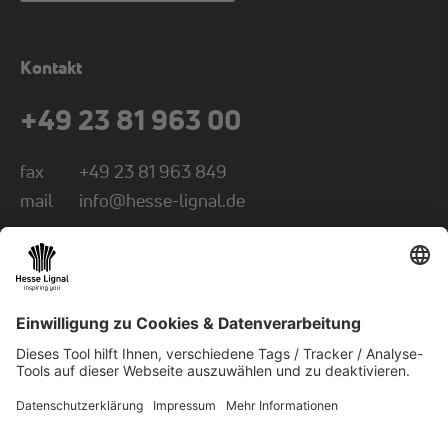
Kontakt
+49 23 81 963 00
fax
+49 23 81 963 849
mail
info@hesse-lignal.de
Newsletter
Monatliche News über innovative Produkte
Wählen Sie Ihr Themengebiet: Handwerk oder
Industrie
NEWSLETTER ABONNIEREN