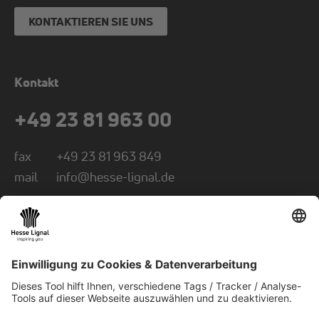
KONTAKTIEREN SIE UNS
Kontakt
+49 23 81 963 00
fax
+49 23 81 963 849
mail
info@hesse-lignal.de
Newsletter
Monatliche News über innovative Produkte
Wählen Sie Ihr Themengebiet: Handwerk oder
Industrie