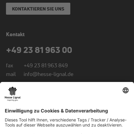
KONTAKTIEREN SIE UNS
Kontakt
+49 23 81 963 00
fax
+49 23 81 963 849
mail
info@hesse-lignal.de
Newsletter
Monatliche News über innovative Produkte
Wählen Sie Ihr Themengebiet: Handwerk oder
Industrie