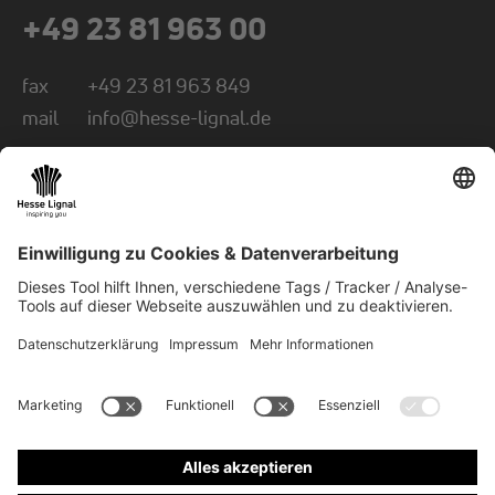
+49 23 81 963 00
fax
+49 23 81 963 849
mail
info@hesse-lignal.de
Newsletter
Monatliche News über innovative Produkte
Wählen Sie Ihr Themengebiet: Handwerk oder
Industrie
NEWSLETTER ABONNIEREN
© 2026 Hesse GmbH & Co. KG