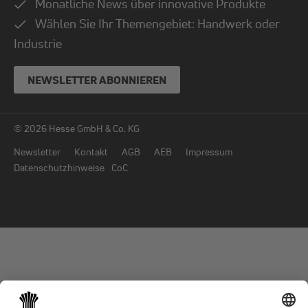
Monatliche News über innovative Produkte
Wählen Sie Ihr Themengebiet: Handwerk oder
Industrie
NEWSLETTER ABONNIEREN
© 2026 Hesse GmbH & Co. KG
Newsletter
Kontakt
AGB
AEB
Impressum
Datenschutzhinweise
CoC