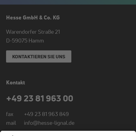
Hesse GmbH & Co. KG
Warendorfer Straße 21
D-
59075
Hamm
KONTAKTIEREN SIE UNS
Kontakt
+49 23 81 963 00
fax
+49 23 81 963 849
mail
info@hesse-lignal.de