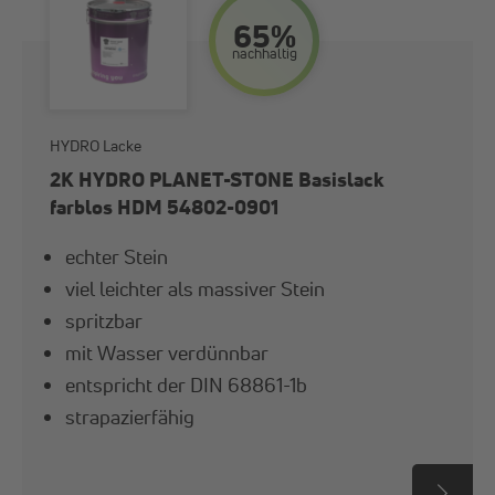
glänzend
65%
A+
nach­haltig
hochglänzend
B
HYDRO Lacke
2K HYDRO PLANET-STONE Basislack
matt
farblos HDM 54802-0901
A+ - C
echter Stein
seidenglänzend
viel leichter als massiver Stein
Giscode
spritzbar
mit Wasser verdünnbar
seidenmatt
entspricht der DIN 68861-1b
strapazierfähig
stumpfmatt