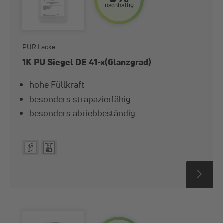
nach­haltig
Optik
Nein
Bitte wählen
PUR Lacke
VOC EU
1K PU Siegel DE 41-x(Glanzgrad)
0
100
Effekte
hohe Füllkraft
besonders strapazierfähig
Bitte wählen
besonders abriebbeständig
VOC FR
Eigenschaftsprofil
C
Glanzstufenbezeichnung
A