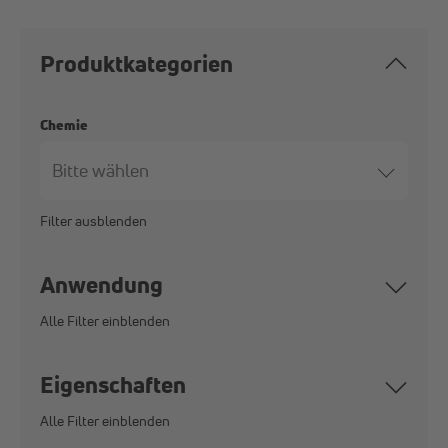
Produktkategorien
Chemie
Anwendung
Zielgruppen
Eigenschaften
Innenausbau
Funktion